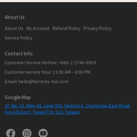
About Us
About Us
My Account
Refund Policy
Privacy Policy
Service Policy
Contact Info
Customer Service Hotline: +886-2-2746-6929
Customer service hour: 11:00 AM – 8:00 PM
Email: hello@hermits-hut.com
Google Map
1F, No. 15, Alley 46, Lane 553, Section 4, Zhongxiao East Road,
Xinyi District, Taipei City 110, Taiwan