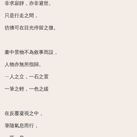
非求寂靜，亦非避世。
只是行走之間，
彷彿可在目光停留之微。
畫中景物不為敘事而設，
人物亦無所指歸。
ㄧ人之立，一石之置
一筆之輕，一色之緩
在反覆凝視之中，
筆隨氣息而行，