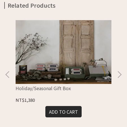
Related Products
Holiday/Seasonal Gift Box
〈W
NT$1,380
NT
ADD TO CART