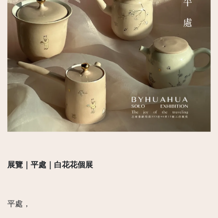
展覽｜平處｜白花花個展
平處，