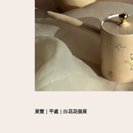
展覽｜平處｜白花花個展