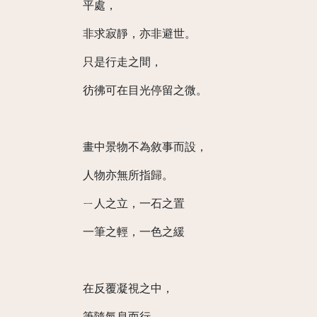
平處，
非求寂靜，亦非避世。
只是行走之間，
彷彿可在目光停留之微。
畫中景物不為敘事而設，
人物亦無所指歸。
ㄧ人之立，一石之置
一筆之輕，一色之緩
在反覆凝視之中，
筆隨氣息而行，