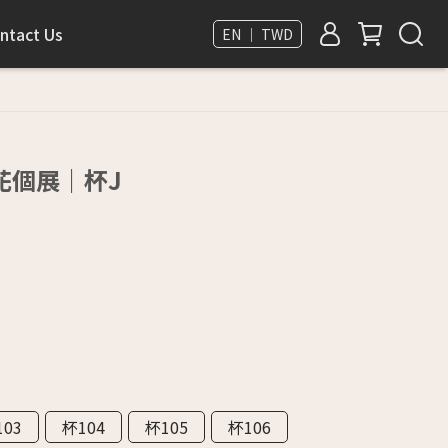
ntact Us
EN ｜ TWD
花個展｜杯J
103
杯104
杯105
杯106