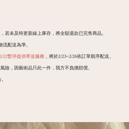
準，若未及時更新線上庫存，將全額退款已完售商品。
以物流配送為準。
6/2/22暫停提供寄送服務
，將於2/23~2/26依訂單順序配送。
損風險，因藝術品只此一件，我方不負擔賠償。
合。