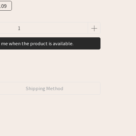
109
 me when the product is available.
Shipping Method