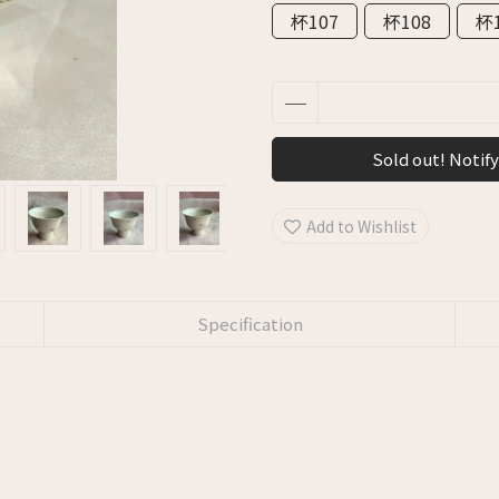
杯107
杯108
杯
Sold out! Notify
Add to Wishlist
Specification