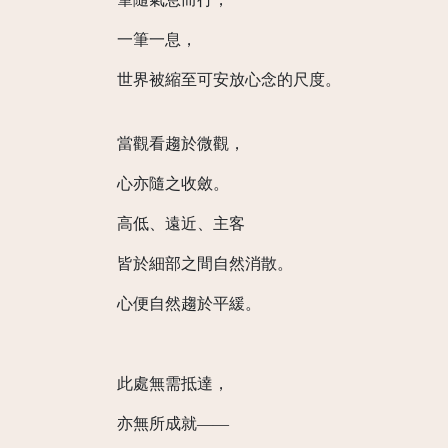
一筆一息，
世界被縮至可安放心念的尺度。
當觀看趨於微觀，
心亦隨之收斂。
高低、遠近、主客
皆於細部之間自然消散。
心便自然趨於平緩。
此處無需抵達，
亦無所成就——