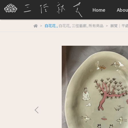
Home
Abou
白花花
,
白花花
,
三徑藝廊
,
所有商品
展覽｜平