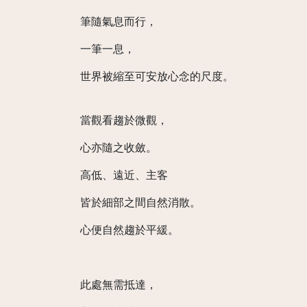
筆隨氣息而行，
一筆一息，
世界被縮至可安放心念的尺度。
當觀看趨於微觀，
心亦隨之收斂。
高低、遠近、主客
皆於細部之間自然消散。
心便自然趨於平緩。
此處無需抵達，