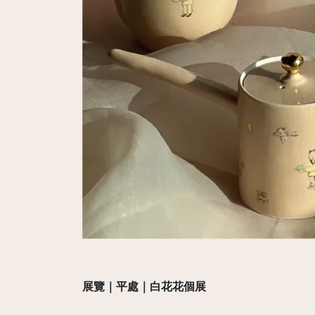
展覽｜平處｜白花花個展