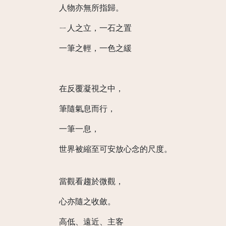
人物亦無所指歸。
ㄧ人之立，一石之置
一筆之輕，一色之緩
在反覆凝視之中，
筆隨氣息而行，
一筆一息，
世界被縮至可安放心念的尺度。
當觀看趨於微觀，
心亦隨之收斂。
高低、遠近、主客