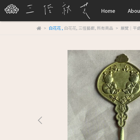
Home
Abou
白花花
,
白花花
,
三徑藝廊
,
所有商品
展覽｜平