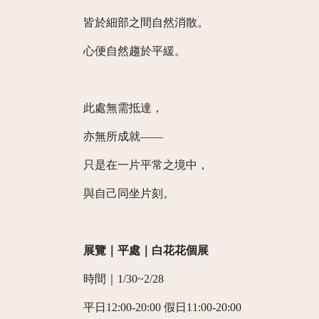
皆於細部之間自然消散。
心便自然趨於平緩。
此處無需抵達，
亦無所成就——
只是在一片平常之境中，
與自己同坐片刻。
展覽｜平處｜白花花個展
時間｜1/30~2/28
平日12:00-20:00 假日11:00-20:00