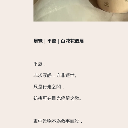
展覽｜平處｜白花花個展
平處，
非求寂靜，亦非避世。
只是行走之間，
彷彿可在目光停留之微。
畫中景物不為敘事而設，