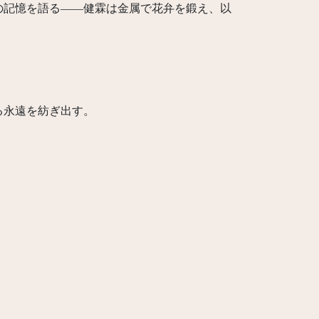
の記憶を語る——健霖は金属で花弁を鍛え、以
る永遠を紡ぎ出す。