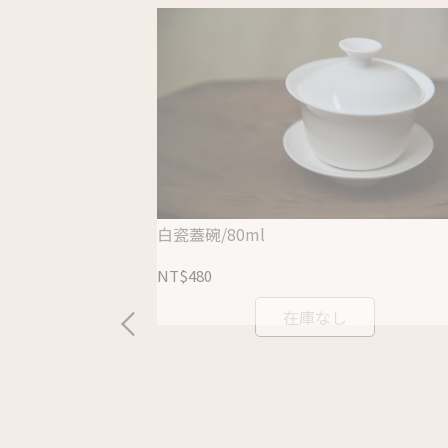
白瓷蓋碗/80ml
NT$480
在庫なし