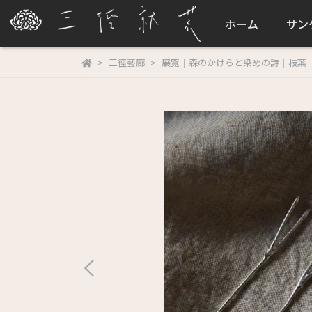
ホーム
サン
三徑藝廊
展覧｜森のかけらと染めの詩｜枝葉（