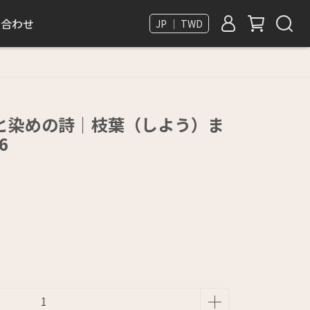
い合わせ
JP ｜ TWD
と染めの詩｜枝葉（しよう）ま
6