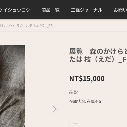
ケイシュウコウ
商品一覧
三径ジャーナル
お問
しよう）または 枝（えだ）_F6
展覧｜森のかけら
たは 枝（えだ）_F
NT$15,000
品番:
在庫状況:
在庫不足