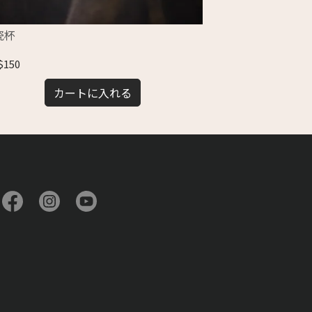
瓷杯
展示｜雲出・波
か）〉
$150
NT$28,000
カートに入れる