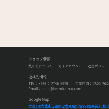
中の女媧（じょ
ショップ情報
私たちについて
マイアカウント
返金ポリシー
連絡先情報
TEL：+886-2-2746-6929
営業時間：12:00-20:0
Email：hello@hermits-hut.com
Google Map
台灣110台北市信義區忠孝東路四段553巷46弄15號1