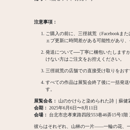
注意事項：
ご購入の前に、三徑就荒（Facebook
ェブ更新に時間差がある可能性があり、
発送について──丁寧に梱包いたします
けない方はご注文をお控えください。
三徑就荒の店舗での直接受け取りをおす
すべての作品は展覧会終了後に一括発送
す。
展覧会名：
山のかけらと染められた詩｜蘇健霖 
会期：
2025年6月6日〜8月11日
会場：
台北市忠孝東路四段553巷46弄15号1階
彼らはそれぞれ、山林の一片——一輪の花、