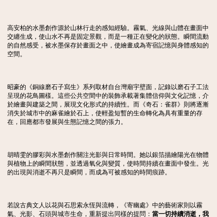
高安柏的水墨創作源於山林行走的感知經驗。霧氣、光線與山體在畫面中
交纏生成，使山水不再是固定景觀，而是一種正在變化的狀態。瞬間流動
的自然感受，被水墨保存於畫面之中，使繪畫成為寄宿記憶與身體感知的
空間。
昭豪的《銅線磨石子寫生》系列取材自台灣廟宇壁面，記錄以磨石子工法
呈現的花鳥圖樣。這些公共空間中的裝飾承載著集體信仰與文化記憶，介
於繪畫與建築之間，展現文化形式的持續性。而《奇石：雀群》則將逐漸
消失於城市中的麻雀繪於石上，使輕盈短暫的生命轉化為具有重量的存
在，回應都市發展與生態記憶之間的張力。
胡晴雯的膠彩與水墨創作關注光影與日常時間。她以銀箔描繪陽光在物體
與植物上的瞬間狀態，並透過氧化與變質，使時間持續在畫面中發生。光
的出現與消逝不再只是瞬間，而成為可被感知的時間痕跡。
若說古典文人以花與石思索永恆與流轉，《寄幽處》中的藝術家則以霧
氣、光影、石頭與城市生命，重新提出同樣的提問：
當一切持續消逝，我