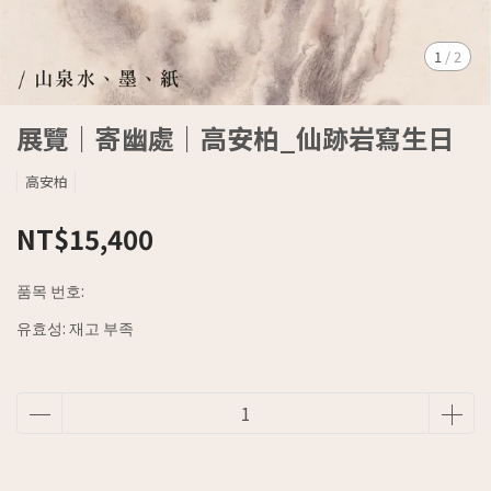
1
/
2
展覽｜寄幽處｜高安柏_仙跡岩寫生日
高安柏
NT$15,400
품목 번호:
유효성:
재고 부족