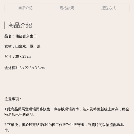
商品介紹
規格說明
運送方式
商品介紹
品名：仙跡岩寫生日
媒材：山泉水、墨、紙
尺寸：
30 x 21 cm
含外框
31.8 x 22.8 x 3.8 cm
注意事項：
1.此商品與展覽現場同步販售，庫存以現場為準，若未及時更新線上庫存，將全
額退款已完售商品。
2.下單後，將於展覽結束(5/10)後工作天7~14天寄出，到貨時間以物流配送為
準。