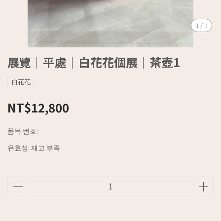
1
/
1
展覽｜平處｜白花花個展｜茶壺1
白花花
NT$12,800
품목 번호:
유효성:
재고 부족