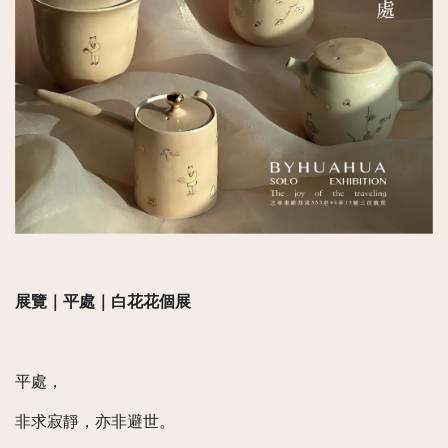
展覽｜平處｜白花花個展
平處，
非求寂靜，亦非避世。