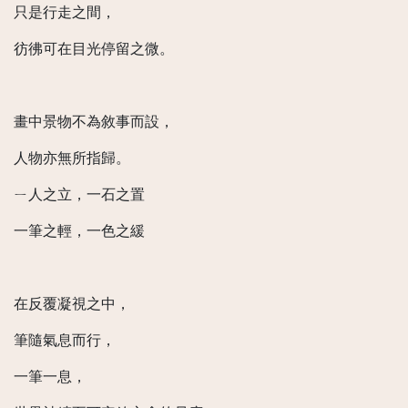
只是行走之間，
彷彿可在目光停留之微。
畫中景物不為敘事而設，
人物亦無所指歸。
ㄧ人之立，一石之置
一筆之輕，一色之緩
在反覆凝視之中，
筆隨氣息而行，
一筆一息，