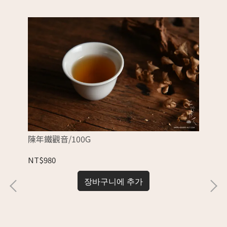
陳年鐵觀音/100G
白瓷
NT$980
NT
장바구니에 추가