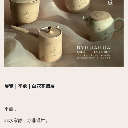
展覽｜平處｜白花花個展
平處，
非求寂靜，亦非避世。