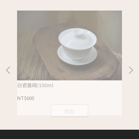
白瓷蓋碗/100ml
紅玉
NT$600
NT
매진