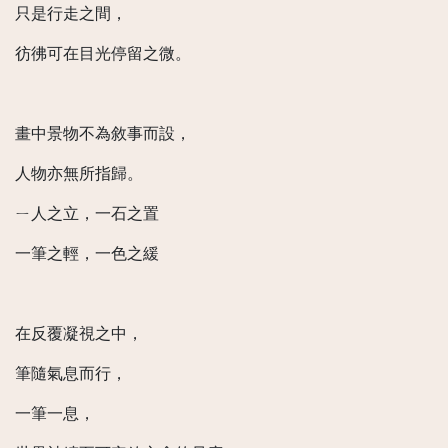
只是行走之間，
彷彿可在目光停留之微。
畫中景物不為敘事而設，
人物亦無所指歸。
ㄧ人之立，一石之置
一筆之輕，一色之緩
在反覆凝視之中，
筆隨氣息而行，
一筆一息，