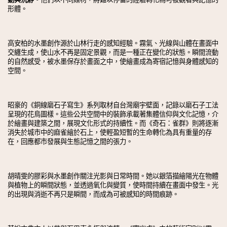
形體。
高安柏的水墨創作源於山林行走的感知經驗。霧氣、光線與山體在畫面中
交纏生成，使山水不再是固定景觀，而是一種正在變化的狀態。瞬間流動
的自然感受，被水墨保存於畫面之中，使繪畫成為寄宿記憶與身體感知的
空間。
昭豪的《銅線磨石子寫生》系列取材自台灣廟宇壁面，記錄以磨石子工法
呈現的花鳥圖樣。這些公共空間中的裝飾承載著集體信仰與文化記憶，介
於繪畫與建築之間，展現文化形式的持續性。而《奇石：雀群》則將逐漸
消失於城市中的麻雀繪於石上，使輕盈短暫的生命轉化為具有重量的存
在，回應都市發展與生態記憶之間的張力。
胡晴雯的膠彩與水墨創作關注光影與日常時間。她以銀箔描繪陽光在物體
與植物上的瞬間狀態，並透過氧化與變質，使時間持續在畫面中發生。光
的出現與消逝不再只是瞬間，而成為可被感知的時間痕跡。