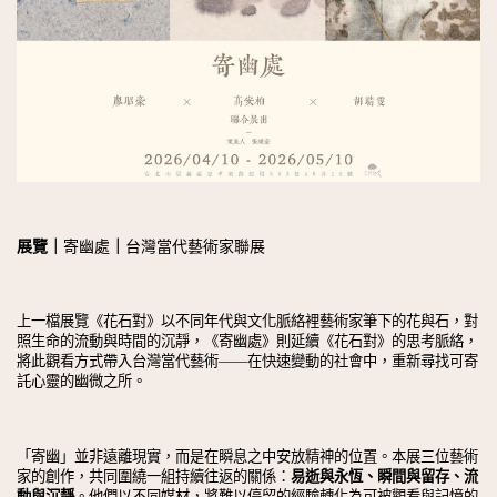
展覽｜
寄幽處
｜
台灣當代藝術家聯展
上一檔展覽《花石對》以不同年代與文化脈絡裡藝術家筆下的花與石，對
照生命的流動與時間的沉靜，《寄幽處》則延續《花石對》的思考脈絡，
將此觀看方式帶入台灣當代藝術——在快速變動的社會中，重新尋找可寄
託心靈的幽微之所。
「寄幽」並非遠離現實，而是在瞬息之中安放精神的位置。本展三位藝術
家的創作，共同圍繞一組持續往返的關係：
易逝與永恆、瞬間與留存、流
動與沉靜
。他們以不同媒材，將難以停留的經驗轉化為可被觀看與記憶的