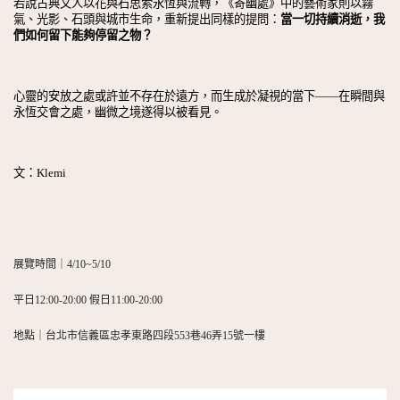
若說古典文人以花與石思索永恆與流轉，《寄幽處》中的藝術家則以霧
氣、光影、石頭與城市生命，重新提出同樣的提問：
當一切持續消逝，我
們如何留下能夠停留之物？
心靈的安放之處或許並不存在於遠方，而生成於凝視的當下——在瞬間與
永恆交會之處，幽微之境遂得以被看見。
文：Klemi
展覽時間｜4/10~5/10
平日12:00-20:00 假日11:00-20:00
地點｜台北市信義區忠孝東路四段553巷46弄15號一樓