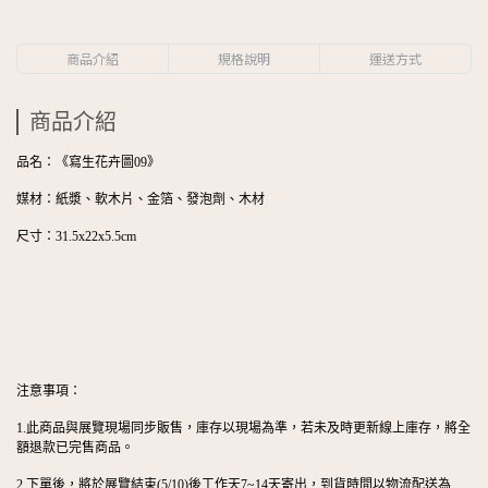
商品介紹
規格說明
運送方式
商品介紹
品名：
《寫生花卉圖
09
》
媒材：
紙漿、軟木片、金箔、發泡劑、木材
尺寸：
31.5x22x5.5cm
注意事項：
1.此商品與展覽現場同步販售，庫存以現場為準，若未及時更新線上庫存，將全
額退款已完售商品。
2.下單後，將於展覽結束(5/10)後工作天7~14天寄出，到貨時間以物流配送為