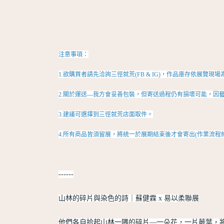
注意事項：
1.欲購買者請先洽詢三徑就荒(FB & IG)，作品庫存依
2.關於運送---我方會妥善包裝，但寄送過程仍有損壞可能，
3.建議可選擇到三徑就荒店面取件。
4.所有商品皆須留展，將統一於展期結束後才會寄出(作業流程約
------
山林的碎片與染色的詩｜蘇健霖 x 易以柔聯展
他們各自拾起山林一隅的碎片—一朵花，一片蕨葉，