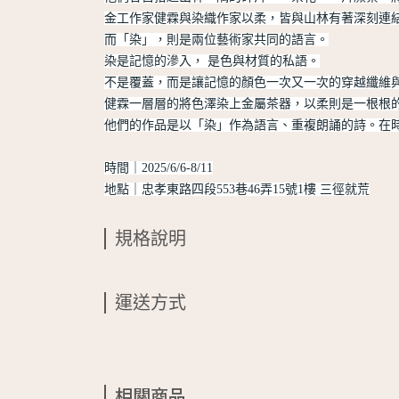
金工作家健霖與染織作家以柔，皆與山林有著深刻連
而「染」，則是兩位藝術家共同的語言。
染是記憶的滲入， 是色與材質的私語。
不是覆蓋，而是讓記憶的顏色一次又一次的穿越纖維
健霖一層層的將色澤染上金屬茶器，以柔則是一根根
他們的作品是以「染」作為語言、重複朗誦的詩。在
時間｜2025/6/6-8/11
地點｜忠孝東路四段553巷46弄15號1樓 三徑就荒
規格說明
運送方式
相關商品