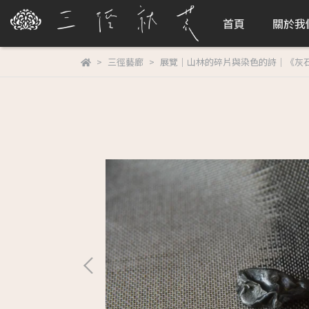
首頁
關於我
三徑藝廊
展覽｜山林的碎片與染色的詩｜《灰石