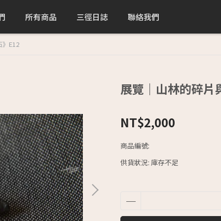
們
所有商品
三徑日誌
聯絡我們
》E12
展覽｜山林的碎片與
NT$2,000
商品編號:
供貨狀況:
庫存不足