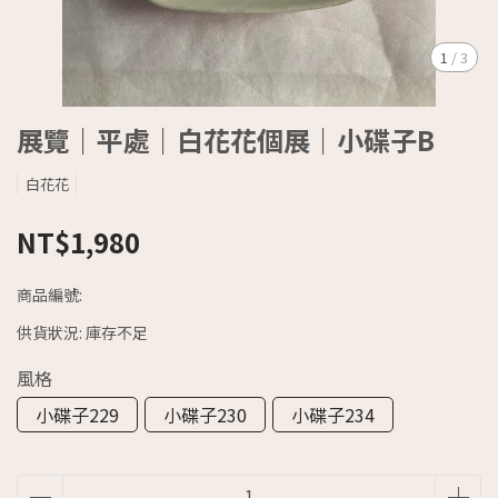
1
/
3
展覽｜平處｜白花花個展｜小碟子B
白花花
NT$1,980
商品編號:
供貨狀況:
庫存不足
風格
小碟子229
小碟子230
小碟子234