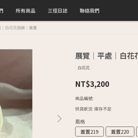
們
所有商品
三徑日誌
聯絡我們
處｜白花花個展｜蓋置
展覽｜平處｜白花
白花花
NT$3,200
商品編號:
供貨狀況:
庫存不足
風格
蓋置219
蓋置220