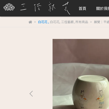
首頁
關於我
白花花
,
白花花
,
三徑藝廊
,
所有商品
展覽｜平