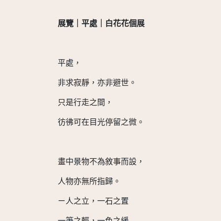
展覽｜平處｜白花花個展
平處，
非求寂靜，亦非避世。
只是行走之間，
彷彿可在目光停留之微。
畫中景物不為敘事而設，
人物亦無所指歸。
ㄧ人之立，一石之置
一筆之輕，一色之緩