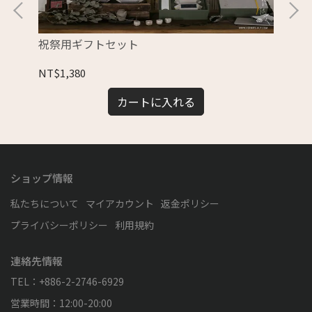
祝祭用ギフトセット
陳
NT$1,380
NT
カートに入れる
ショップ情報
私たちについて
マイアカウント
返金ポリシー
プライバシーポリシー
利用規約
連絡先情報
TEL：+886-2-2746-6929
営業時間：12:00-20:00